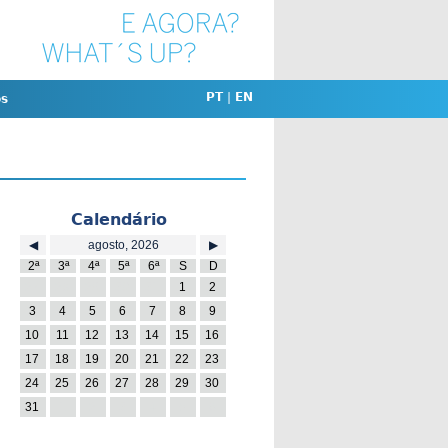
PT
|
EN
os
Calendário
◀
agosto, 2026
▶
2ª
3ª
4ª
5ª
6ª
S
D
27
28
29
30
31
1
2
3
4
5
6
7
8
9
10
11
12
13
14
15
16
17
18
19
20
21
22
23
24
25
26
27
28
29
30
31
1
2
3
4
5
6