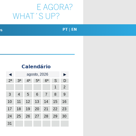
PT
|
EN
os
Calendário
◀
agosto, 2026
▶
2ª
3ª
4ª
5ª
6ª
S
D
27
28
29
30
31
1
2
3
4
5
6
7
8
9
10
11
12
13
14
15
16
17
18
19
20
21
22
23
24
25
26
27
28
29
30
31
1
2
3
4
5
6